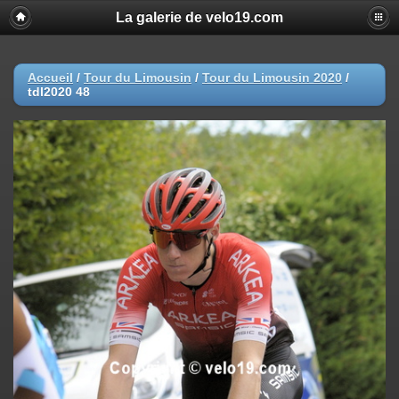
La galerie de velo19.com
Accueil
/
Tour du Limousin
/
Tour du Limousin 2020
/
tdl2020 48