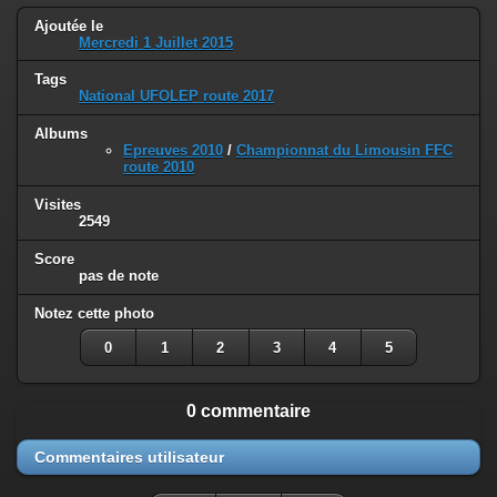
Ajoutée le
Mercredi 1 Juillet 2015
Tags
National UFOLEP route 2017
Albums
Epreuves 2010
/
Championnat du Limousin FFC
route 2010
Visites
2549
Score
pas de note
Notez cette photo
0
1
2
3
4
5
0 commentaire
Commentaires utilisateur