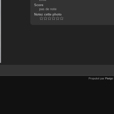
Score
pas de note
Notez cette photo
Propulsé par
Piwigo