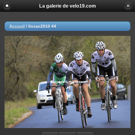
La galerie de velo19.com
Accueil
/
lissac2010 44