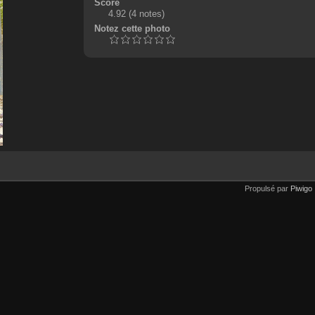
Score
4.92
(4 notes)
Notez cette photo
Propulsé par
Piwigo