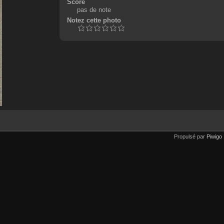
Score
pas de note
Notez cette photo
Propulsé par
Piwigo