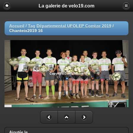
La galerie de velo19.com
Accueil
/
Tag
Départemental UFOLEP Corrèze 2019
/
Chanteix2019 16
Ajoutée le