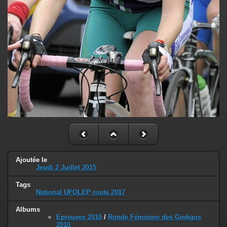
Ajoutée le
Jeudi 2 Juillet 2015
Tags
National UFOLEP route 2017
Albums
Epreuves 2010
/
Ronde Féminine des Ginkgos
2010