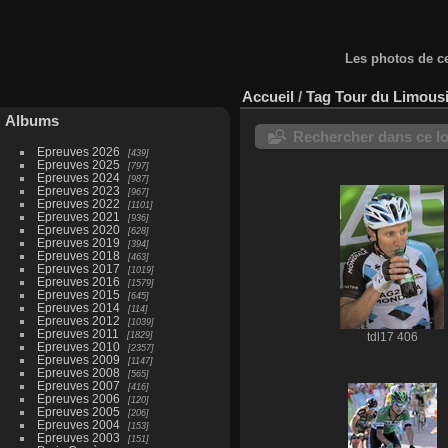
Les photos de ce
Accueil
/
Tag
Tour du Limous
Albums
Rechercher dans ce lo
Epreuves 2026
439
Epreuves 2025
797
Epreuves 2024
987
Epreuves 2023
967
Epreuves 2022
1101
Epreuves 2021
936
Epreuves 2020
628
Epreuves 2019
394
Epreuves 2018
463
Epreuves 2017
1019
Epreuves 2016
1579
Epreuves 2015
645
Epreuves 2014
114
Epreuves 2012
1039
Epreuves 2011
1829
tdl17 406
Epreuves 2010
2357
Epreuves 2009
1147
Epreuves 2008
565
Epreuves 2007
416
Epreuves 2006
120
Epreuves 2005
206
Epreuves 2004
153
Epreuves 2003
151