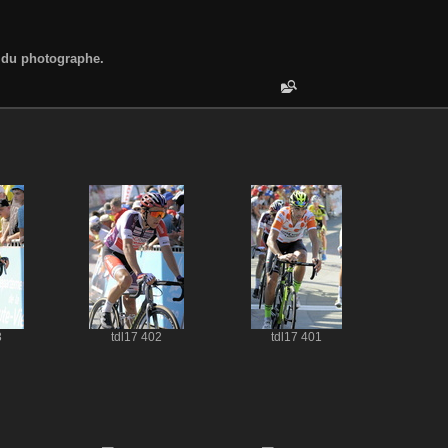
d du photographe.
3
tdl17 402
tdl17 401