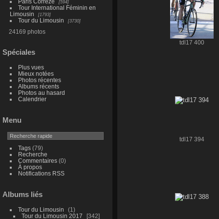
Paris Corrèze
594
Tour International Féminin en
Limousin
1793
Tour du Limousin
3730
24169 photos
tdl17 400
Spéciales
Plus vues
Mieux notées
Photos récentes
Albums récents
Photos au hasard
Calendrier
Menu
tdl17 394
Tags
(79)
Recherche
Commentaires
(0)
À propos
Notifications RSS
Albums liés
Tour du Limousin
1
Tour du Limousin 2017
342