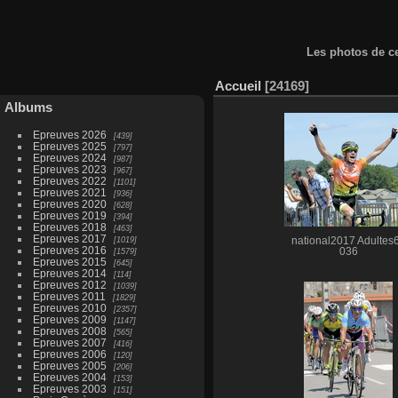
Les photos de ce
Accueil
24169
Albums
Epreuves 2026
439
Epreuves 2025
797
Epreuves 2024
987
Epreuves 2023
967
Epreuves 2022
1101
Epreuves 2021
936
Epreuves 2020
628
Epreuves 2019
394
Epreuves 2018
463
Epreuves 2017
1019
national2017 Adultes
Epreuves 2016
1579
036
Epreuves 2015
645
Epreuves 2014
114
Epreuves 2012
1039
Epreuves 2011
1829
Epreuves 2010
2357
Epreuves 2009
1147
Epreuves 2008
565
Epreuves 2007
416
Epreuves 2006
120
Epreuves 2005
206
Epreuves 2004
153
Epreuves 2003
151