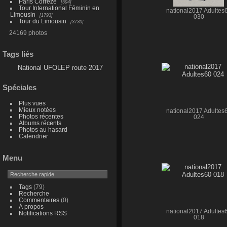
Paris Corrèze
594
Tour International Féminin en
national2017 Adultes
Limousin
1793
030
Tour du Limousin
3730
24169 photos
Tags liés
National UFOLEP route 2017
Spéciales
Plus vues
Mieux notées
national2017 Adultes
Photos récentes
024
Albums récents
Photos au hasard
Calendrier
Menu
Tags
(79)
Recherche
Commentaires
(0)
À propos
national2017 Adultes
Notifications RSS
018