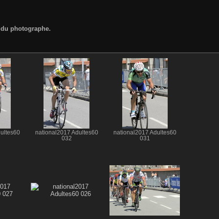
d du photographe.
ultes60
national2017 Adultes60
national2017 Adultes60
032
031