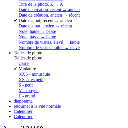
Titre de la photo, Z → A
Date de création, récent → ancien
Date de création, ancien → récent
✔
Date d'ajout, récent → ancien
Date d'ajout, ancien → récent
Note, haute → basse
Note, basse → haute
Nombre de visites, élevé → faible
Nombre de visites, faible → élevé
Tailles de photo
Tailles de photo
Carré
✔
Miniature
XXS - minuscule
XS - très petit
S - petit
M - moyen
L - grand
diaporama
retourner à la vue normale
Calendrier
Calendrier