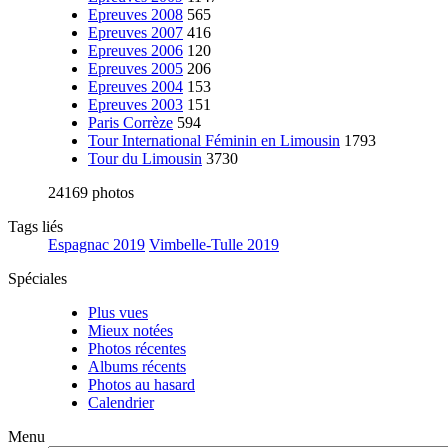
Epreuves 2008
565
Epreuves 2007
416
Epreuves 2006
120
Epreuves 2005
206
Epreuves 2004
153
Epreuves 2003
151
Paris Corrèze
594
Tour International Féminin en Limousin
1793
Tour du Limousin
3730
24169 photos
Tags liés
Espagnac 2019
Vimbelle-Tulle 2019
Spéciales
Plus vues
Mieux notées
Photos récentes
Albums récents
Photos au hasard
Calendrier
Menu